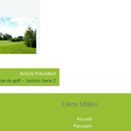
Article Précédent
le de golf – Juniors Serie 2
Liens Utiles
Accueil
Parcours