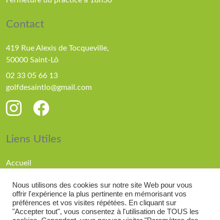
Fermeture du practice à 18h30
Contact
419 Rue Alexis de Tocqueville,
50000 Saint-Lô
02 33 05 66 13
golfdesaintlo@gmail.com
Liens Utiles
Accueil
Parcours
Nous utilisons des cookies sur notre site Web pour vous
Compétitions
offrir l'expérience la plus pertinente en mémorisant vos
Actualités
préférences et vos visites répétées. En cliquant sur
"Accepter tout", vous consentez à l'utilisation de TOUS les