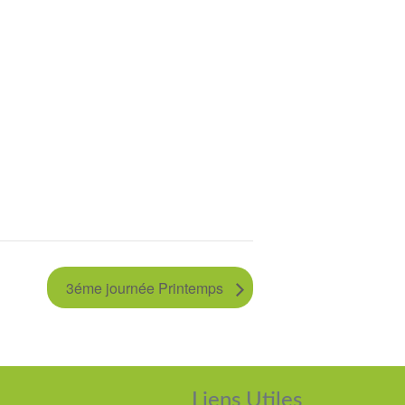
3éme journée Printemps
Liens Utiles