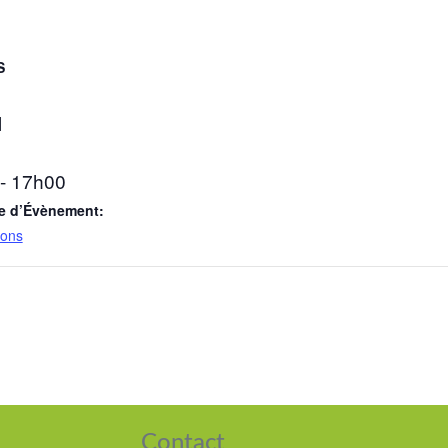
S
l
- 17h00
e d’Évènement:
ions
Contact