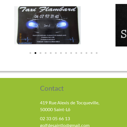
Contact
419 Rue Alexis de Tocqueville,
50000 Saint-Lô
02 33 05 66 13
golfdesaintlo@gmail.com