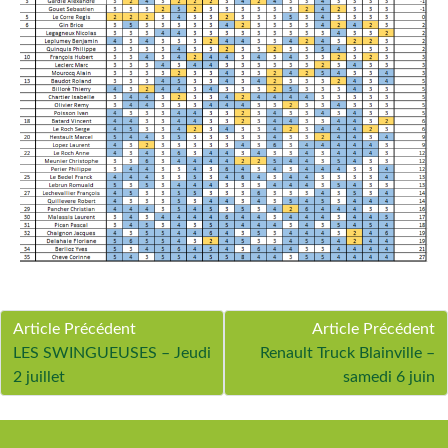
Article Précédent
Article Précédent
LES SWINGUEUSES – Jeudi
Renault Truck Blainville –
2 juillet
samedi 6 juin