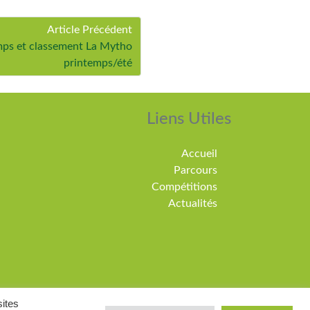
Article Précédent
mps et classement La Mytho
printemps/été
Liens Utiles
Accueil
Parcours
Compétitions
Actualités
sites