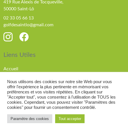
419 Rue Alexis de Tocqueville,
50000 Saint-Lô
02 33 05 66 13
golfdesaintlo@gmail.com
Liens Utiles
Accueil
Parcours
Nous utilisons des cookies sur notre site Web pour vous
Compétitions
offrir l'expérience la plus pertinente en mémorisant vos
Actualités
préférences et vos visites répétées. En cliquant sur
"Accepter tout", vous consentez à l'utilisation de TOUS les
cookies. Cependant, vous pouvez visiter "Paramètres des
cookies" pour fournir un consentement contrôlé.
© 2026 Golf de Saint Lô |
Mentions légales
| Réalisé
Paramètre des cookies
Tout accepter
par
Elisa Dadure