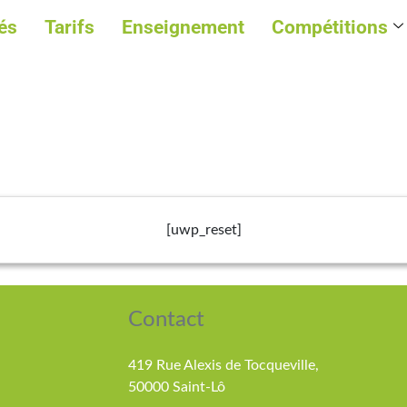
és
Tarifs
Enseignement
Compétitions
[uwp_reset]
Contact
419 Rue Alexis de Tocqueville,
50000 Saint-Lô