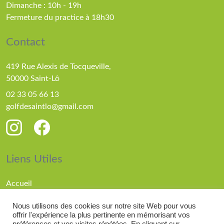
Dimanche : 10h - 19h
Fermeture du practice à 18h30
Contact
419 Rue Alexis de Tocqueville,
50000 Saint-Lô
02 33 05 66 13
golfdesaintlo@gmail.com
Liens Utiles
Accueil
Parcours
Nous utilisons des cookies sur notre site Web pour vous
Compétitions
offrir l'expérience la plus pertinente en mémorisant vos
Actualités