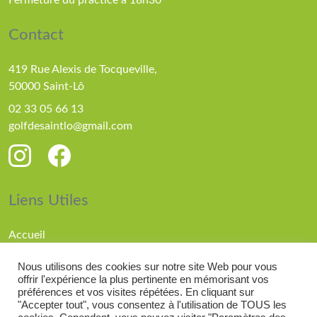
Fermeture du practice à 18h30
Contact
419 Rue Alexis de Tocqueville,
50000 Saint-Lô
02 33 05 66 13
golfdesaintlo@gmail.com
Liens Utiles
Accueil
Parcours
Nous utilisons des cookies sur notre site Web pour vous
Compétitions
offrir l'expérience la plus pertinente en mémorisant vos
Actualités
préférences et vos visites répétées. En cliquant sur
"Accepter tout", vous consentez à l'utilisation de TOUS les