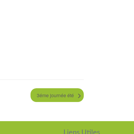
3éme journée été
Liens Utiles