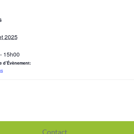
S
let 2025
- 15h00
e d’Évènement:
ns
Contact