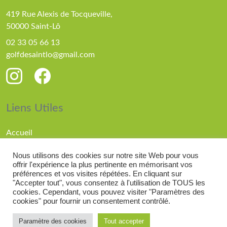
419 Rue Alexis de Tocqueville,
50000 Saint-Lô
02 33 05 66 13
golfdesaintlo@gmail.com
Liens Utiles
Accueil
Parcours
Nous utilisons des cookies sur notre site Web pour vous
Compétitions
offrir l'expérience la plus pertinente en mémorisant vos
Actualités
préférences et vos visites répétées. En cliquant sur
"Accepter tout", vous consentez à l'utilisation de TOUS les
cookies. Cependant, vous pouvez visiter "Paramètres des
cookies" pour fournir un consentement contrôlé.
© 2026 Golf de Saint Lô |
Mentions légales
| Réalisé
Paramètre des cookies
Tout accepter
par
Elisa Dadure