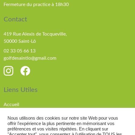
Fermeture du practice à 18h30
Contact
419 Rue Alexis de Tocqueville,
50000 Saint-Lô
02 33 05 66 13
golfdesaintlo@gmail.com
Liens Utiles
Accueil
Parcours
Nous utilisons des cookies sur notre site Web pour vous
Compétitions
offrir l'expérience la plus pertinente en mémorisant vos
Actualités
préférences et vos visites répétées. En cliquant sur
"Accepter tout", vous consentez à l'utilisation de TOUS les