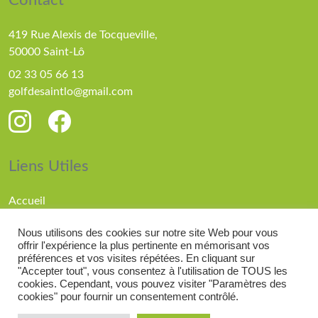
Contact
419 Rue Alexis de Tocqueville,
50000 Saint-Lô
02 33 05 66 13
golfdesaintlo@gmail.com
Liens Utiles
Accueil
Parcours
Nous utilisons des cookies sur notre site Web pour vous
Compétitions
offrir l'expérience la plus pertinente en mémorisant vos
Actualités
préférences et vos visites répétées. En cliquant sur
"Accepter tout", vous consentez à l'utilisation de TOUS les
cookies. Cependant, vous pouvez visiter "Paramètres des
cookies" pour fournir un consentement contrôlé.
© 2026 Golf de Saint Lô |
Mentions légales
| Réalisé