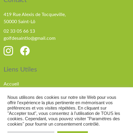
Contact
419 Rue Alexis de Tocqueville,
50000 Saint-Lô
02 33 05 66 13
golfdesaintlo@gmail.com
Liens Utiles
Accueil
Parcours
Nous utilisons des cookies sur notre site Web pour vous
Compétitions
offrir l'expérience la plus pertinente en mémorisant vos
Actualités
préférences et vos visites répétées. En cliquant sur
"Accepter tout", vous consentez à l'utilisation de TOUS les
cookies. Cependant, vous pouvez visiter "Paramètres des
cookies" pour fournir un consentement contrôlé.
© 2026 Golf de Saint Lô |
Mentions légales
| Réalisé