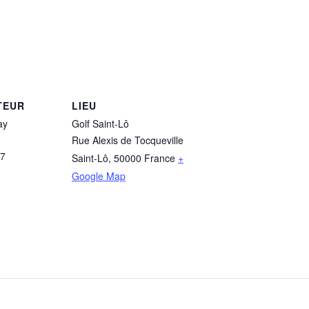
TEUR
LIEU
ay
Golf Saint-Lô
Rue Alexis de Tocqueville
57
Saint-Lô
,
50000
France
+
Google Map