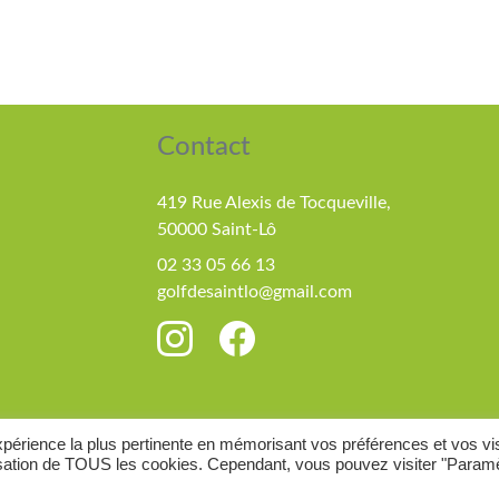
Contact
419 Rue Alexis de Tocqueville,
50000 Saint-Lô
02 33 05 66 13
golfdesaintlo@gmail.com
expérience la plus pertinente en mémorisant vos préférences et vos vi
ilisation de TOUS les cookies. Cependant, vous pouvez visiter "Param
26 Golf de Saint Lô |
Mentions légales
| Réalisé par
Elisa D