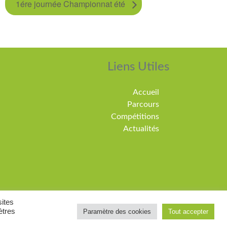
1ére journée Championnat été
Liens Utiles
Accueil
Parcours
Compétitions
Actualités
sites
ètres
Paramètre des cookies
Tout accepter
adure