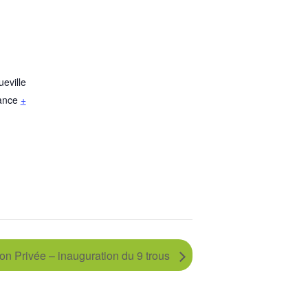
eville
ance
+
on Privée – inauguration du 9 trous