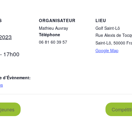
S
ORGANISATEUR
LIEU
Mathieu Auvray
Golf Saint-Lô
Téléphone
Rue Alexis de Tocqu
 2023
06 81 60 39 57
Saint-Lô
,
50000
Fr
Google Map
- 17h00
e d’Évènement:
ns
 jeunes
Compétiti