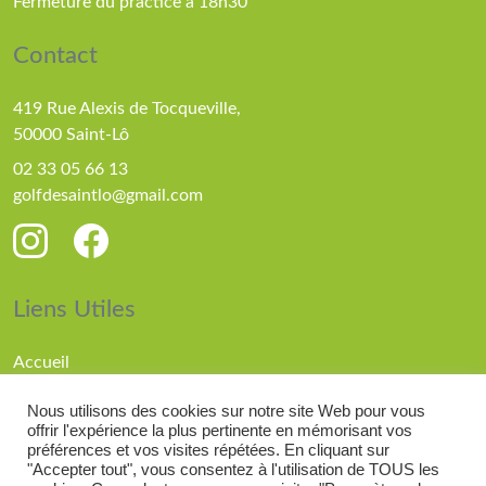
Fermeture du practice à 18h30
Contact
419 Rue Alexis de Tocqueville,
50000 Saint-Lô
02 33 05 66 13
golfdesaintlo@gmail.com
Liens Utiles
Accueil
Parcours
Nous utilisons des cookies sur notre site Web pour vous
Compétitions
offrir l'expérience la plus pertinente en mémorisant vos
Actualités
préférences et vos visites répétées. En cliquant sur
"Accepter tout", vous consentez à l'utilisation de TOUS les