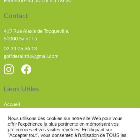
Fermeture du practice à 18h30
Contact
419 Rue Alexis de Tocqueville,
50000 Saint-Lô
02 33 05 66 13
golfdesaintlo@gmail.com
Liens Utiles
Accueil
Parcours
Nous utilisons des cookies sur notre site Web pour vous
Compétitions
offrir l'expérience la plus pertinente en mémorisant vos
Actualités
préférences et vos visites répétées. En cliquant sur
"Accepter tout", vous consentez à l'utilisation de TOUS les