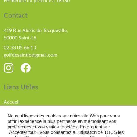
Fermeture du practice à 18h30
Contact
419 Rue Alexis de Tocqueville,
50000 Saint-Lô
02 33 05 66 13
golfdesaintlo@gmail.com
Liens Utiles
Accueil
Parcours
Nous utilisons des cookies sur notre site Web pour vous
Compétitions
offrir l'expérience la plus pertinente en mémorisant vos
Actualités
préférences et vos visites répétées. En cliquant sur
"Accepter tout", vous consentez à l'utilisation de TOUS les