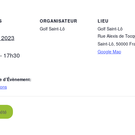
S
ORGANISATEUR
LIEU
Golf Saint-Lô
Golf Saint-Lô
Rue Alexis de Tocqu
et 2023
Saint-Lô
,
50000
Fr
Google Map
- 17h30
e d’Évènement:
ions
été