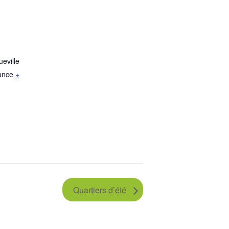
eville
ance
+
Quartiers d’été