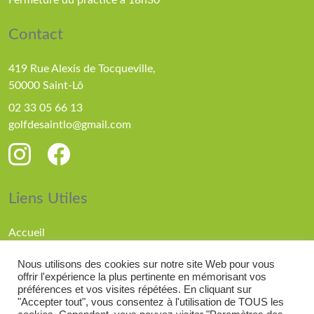
Fermeture du practice à 18h30
Contact
419 Rue Alexis de Tocqueville,
50000 Saint-Lô
02 33 05 66 13
golfdesaintlo@gmail.com
Liens Utiles
Accueil
Parcours
Nous utilisons des cookies sur notre site Web pour vous
Compétitions
offrir l'expérience la plus pertinente en mémorisant vos
Actualités
préférences et vos visites répétées. En cliquant sur
"Accepter tout", vous consentez à l'utilisation de TOUS les