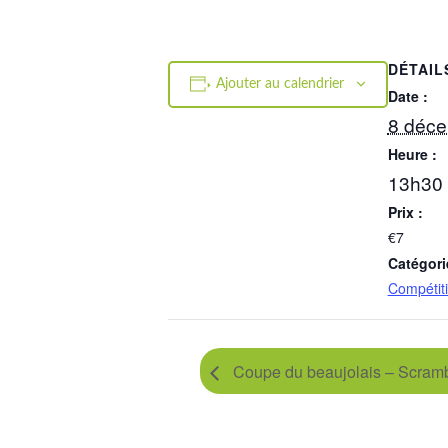
DÉTAIL
Ajouter au calendrier
Date :
8 déc
Heure :
13h30 
Prix :
€7
Catégori
Compétit
Coupe du beaujolais – Scramb