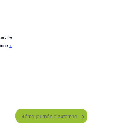
eville
ance
+
4éme journée d’automne