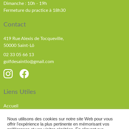
Dimanche : 10h - 19h
Fermeture du practice à 18h30
Contact
419 Rue Alexis de Tocqueville,
50000 Saint-Lô
02 33 05 66 13
golfdesaintlo@gmail.com
Liens Utiles
Accueil
Parcours
Nous utilisons des cookies sur notre site Web pour vous
Compétitions
offrir l'expérience la plus pertinente en mémorisant vos
Actualités