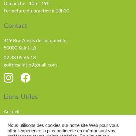
Dimanche : 10h - 19h
Fermeture du practice à 18h30
Contact
419 Rue Alexis de Tocqueville,
50000 Saint-Lô
02 33 05 66 13
golfdesaintlo@gmail.com
Liens Utiles
Accueil
Parcours
Nous utilisons des cookies sur notre site Web pour vous
Compétitions
offrir l'expérience la plus pertinente en mémorisant vos
Actualités