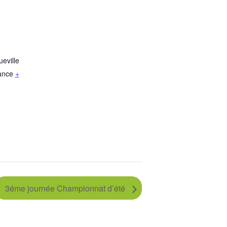
eville
ance
+
3éme journée Championnat d’été