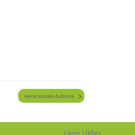
4éme journée Automne
Liens Utiles