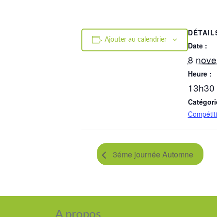
DÉTAIL
Ajouter au calendrier
Date :
8 nov
Heure :
13h30 
Catégori
Compétit
3éme journée Automne
A propos