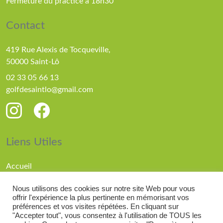
Fermeture du practice à 18h30
Contact
419 Rue Alexis de Tocqueville,
50000 Saint-Lô
02 33 05 66 13
golfdesaintlo@gmail.com
Liens Utiles
Accueil
Parcours
Nous utilisons des cookies sur notre site Web pour vous
Compétitions
offrir l'expérience la plus pertinente en mémorisant vos
Actualités
préférences et vos visites répétées. En cliquant sur
"Accepter tout", vous consentez à l'utilisation de TOUS les