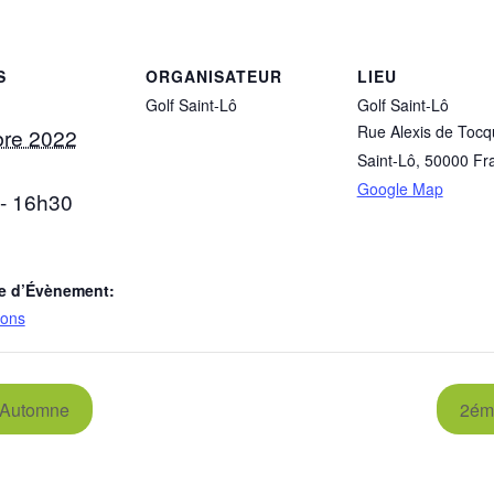
S
ORGANISATEUR
LIEU
Golf Saint-Lô
Golf Saint-Lô
Rue Alexis de Tocqu
bre 2022
Saint-Lô
,
50000
Fr
Google Map
- 16h30
e d’Évènement:
ions
’Automne
2ém