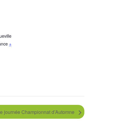
eville
ance
+
e journée Championnat d’Automne