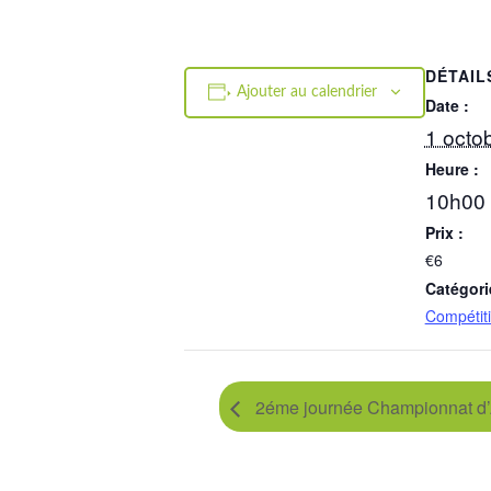
DÉTAIL
Ajouter au calendrier
Date :
1 octo
Heure :
10h00 
Prix :
€6
Catégori
Compétit
2éme journée Championnat d