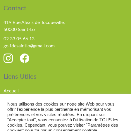
Contact
419 Rue Alexis de Tocqueville,
50000 Saint-Lô
02 33 05 66 13
golfdesaintlo@gmail.com
Liens Utiles
Accueil
Parcours
Nous utilisons des cookies sur notre site Web pour vous
Compétitions
offrir l'expérience la plus pertinente en mémorisant vos
Actualités
préférences et vos visites répétées. En cliquant sur
"Accepter tout", vous consentez à l'utilisation de TOUS les
cookies. Cependant, vous pouvez visiter "Paramètres des
cookies" pour fournir un consentement contrôlé.