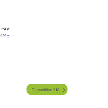
eville
ance
+
Competition IUA