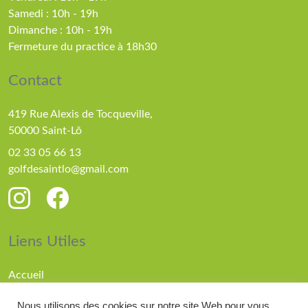
Samedi : 10h - 19h
Dimanche : 10h - 19h
Fermeture du practice à 18h30
Contact
419 Rue Alexis de Tocqueville,
50000 Saint-Lô
02 33 05 66 13
golfdesaintlo@gmail.com
Liens Utiles
Accueil
Parcours
Nous utilisons des cookies sur notre site Web pour vous
Compétitions