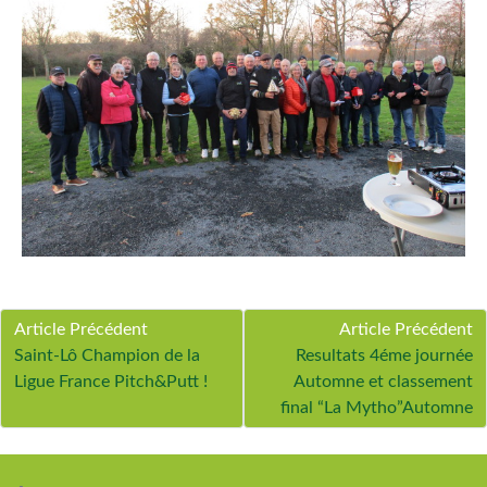
Article Précédent
Article Précédent
Saint-Lô Champion de la
Resultats 4éme journée
Ligue France Pitch&Putt !
Automne et classement
final “La Mytho”Automne