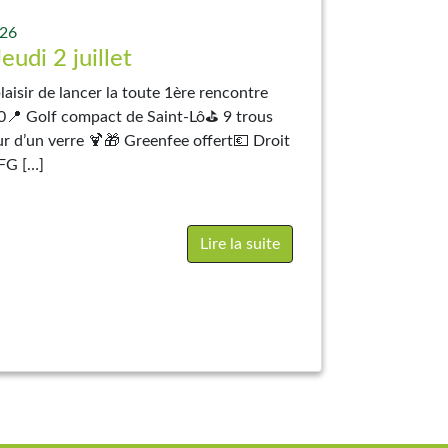
026
di 2 juillet
plaisir de lancer la toute 1ère rencontre
0📍 Golf compact de Saint-Lô⛳ 9 trous
ur d’un verre 🍹🎁 Greenfee offert💶 Droit
FFG […]
Lire la suite